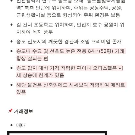
•
인천광역시 연수구 송도동 소재 "송도달빛축제공원
역" 북측 인근에 위치하며, 주위는 공동주택, 공원, 
근린생활시설 등으로 형성되어 주위 환경은 보통
•
길 건너 초등학교 위치하며, 인접지 호수 공원이 위
치하여 녹지 풍부
•
송도 신도시의 깨끗한 경관과 조망 프리미엄 존재
•
송도내 수요 및 선호도 높은 전용 84㎡(52평) 거래 
항상 잘되는 편
•
송도 입지 대비 가격 저렴한 편이나 오피스텔은 시
세 상승에 한계가 있음
•
해당 물건은 신축임에도 시세보다 저렴하여 메리트 
있음
 거래정보
•
매매