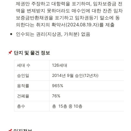
제권만 주장하고 대항력을 포기하며, 임차보증금 전
액을 변제받지 못하더라도 매수인에 대한 잔존 임차
보증금반환채권을 포기하고 임차권등기 말소에 동
의한다는 취지의 확약서(2024.08.19.자)를 제출
•
인수되는 권리(지상권, 가처분) 없음
단지 및 물건 정보
세대 수
126세대
승인일
2014년 9월 승인(12년차)
용적률
965%
건폐율
76%
층수
총  15층 중 10층