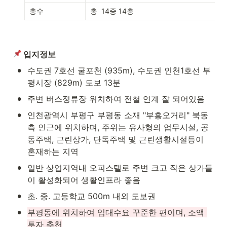
층수
총  14중 14층
 입지정보
•
수도권 7호선 굴포천 (935m), 수도권 인천1호선 부
평시장 (829m) 도보 13분
•
주변 버스정류장 위치하여 전철 연계 잘 되어있음
•
인천광역시 부평구 부평동 소재 "부흥오거리" 북동
측 인근에 위치하며, 주위는 유사형의 업무시설, 공
동주택, 근린상가, 단독주택 및 근린생활시설등이 
혼재하는 지역
•
일반 상업지역내 오피스텔로 주변 크고 작은 상가들
이 활성화되어 생활인프라 좋음
•
초. 중. 고등학교 500m 내외 도보권
•
부평동에 위치하여 임대수요 꾸준한 편이며, 소액 
투자 추천