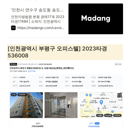
'인천시 연수구 송도동 송도아트포레푸르지오시티' 의 시세, 권리분석, 상세정보
인천지방법원 본원 경매17계 2023
타경17484 | 소재지: 인천광역시
연수구 인천타워대로 257, 에이동
https://madangs.com/caview?m_code=0820230017484001
6층626호 (송도동,송도아트포레푸
르지오시티) | 최저가: 99,400,000
원 | 용도: 오피스텔(사무)
[인천광역시 부평구 오피스텔] 2023타경
536008