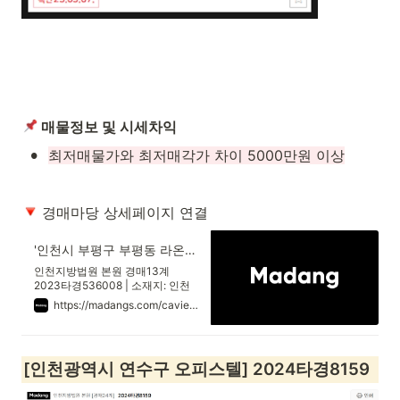
 매물정보 및 시세차익
•
최저매물가와 최저매각가 차이 5000만원 이상
 경매마당 상세페이지 연결
'인천시 부평구 부평동 라온밸리온' 의 시세, 권리분석, 상세정보
인천지방법원 본원 경매13계
2023타경536008 | 소재지: 인천
광역시 부평구 부흥로359번길 9,
https://madangs.com/caview?m_code=0820230536008001
14층1402호 (부평동,라온밸리온) |
최저가: 129,360,000원 | 용도: 오
피스텔(사무)
[인천광역시 연수구 오피스텔] 2024타경8159