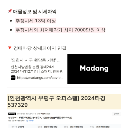
 매물정보 및 시세차익
•
추정시세 1.3억 이상
•
추정시세와 최저매각가 차이 7000만원 이상
 경매마당 상세페이지 연결
'인천시 서구 원당동 가람' 의 시세, 권리분석, 상세정보
인천지방법원 본원 경매24계
2024타경1271[1] | 소재지: 인천광
역시 서구 고산후로121번안길 24,
https://madangs.com/caview?m_code=0820240001271001
4층403호 (원당동,가람오피스텔)
| 최저가: 56,252,000원 | 용도: 오
피스텔(사무)
[인천광역시 부평구 오피스텔] 2024타경
537329