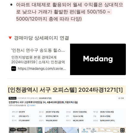
•
아파트 대체제로 활용되어 월세 수익률은 상대적으
로 낮으나 거래가 활발한 편(월세 500/150 ~ 
5000/120까지 층에 따라 다양)
 경매마당 상세페이지 연결
'인천시 연수구 송도동 힐스테이트송도더테라스' 의 시세, 권리분석, 상세정보
인천지방법원 본원 경매24계
2024타경8159 | 소재지: 인천광역
시 연수구 센트럴로 415, 101동 11
https://madangs.com/caview?m_code=0820240008159001
층1105호 (송도동,힐스테이트 송도
더테라스) | 최저가: 287,700,000
원 | 용도: 오피스텔(사무)
[인천광역시 서구 오피스텔] 2024타경1271[1]