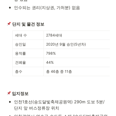
•
인수되는 권리(지상권, 가처분) 없음
단지 및 물건 정보
세대 수
2784세대
승인일
2020년 9월 승인(5년차)
용적률
798%
건폐율
44%
층수
총 46층 중 11층
 입지정보
•
인천1호선(송도달빛축제공원역) 290m 도보 5분/ 
단지 앞 버스정류장 위치