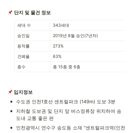
단지 및 물건 정보
세대 수
343세대
승인일
2019년 8월 승인(7년차)
용적률
273%
건폐율
63%
층수
총 15층 중 6층
 입지정보
•
수도권 인천1호선 센트럴파크 (149m) 도보 3분
•
지하철 도보권 및 단지 앞 버스정류장 위치하여 송
도내 교통 좋은 편
•
인천광역시 연수구 송도동 소재 "센트럴파크역(인천