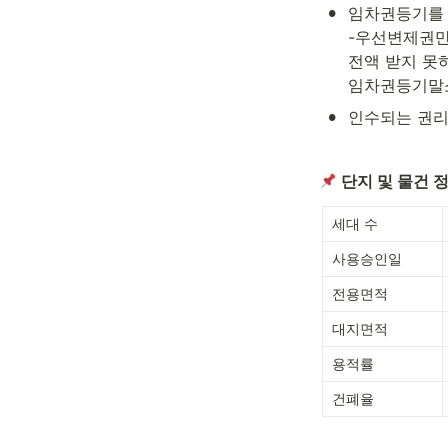
•
임차권등기를 
-우선변제권만
전액 받지 못
임차권등기말소에
•
인수되는 권리
단지 및 물건 
세대 수 
사용승인일 
전용면적
대지면적 
용적률
건폐율