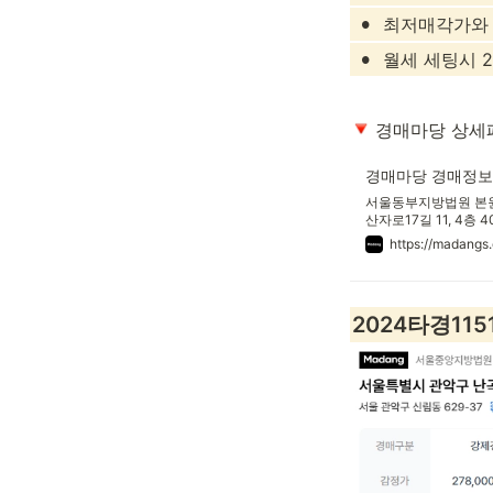
•
최저매각가와 
•
월세 세팅시 2
 경매마당 상세
경매마당 경매정보 '
서울동부지방법원 본원 
산자로17길 11, 4층 4
다세대
https://madan
2024타경115