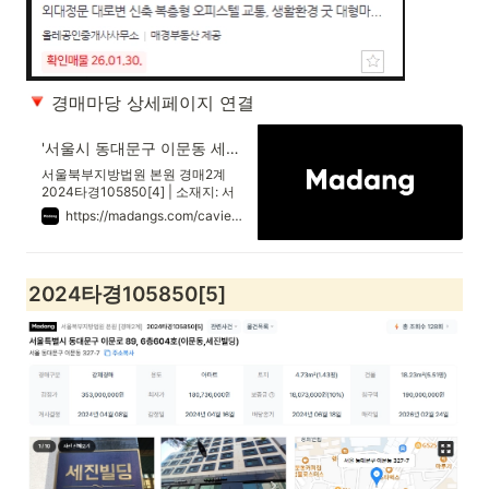
 경매마당 상세페이지 연결
'서울시 동대문구 이문동 세진' 의 시세, 권리분석, 상세정보
서울북부지방법원 본원 경매2계
2024타경105850[4] | 소재지: 서
울특별시 동대문구 이문로 89, 14
https://madangs.com/caview?m_code=0520240105850004
층1407호 (이문동,세진빌딩) | 최
저가: 148,480,000원 | 용도: 아파
트
2024타경105850[5]