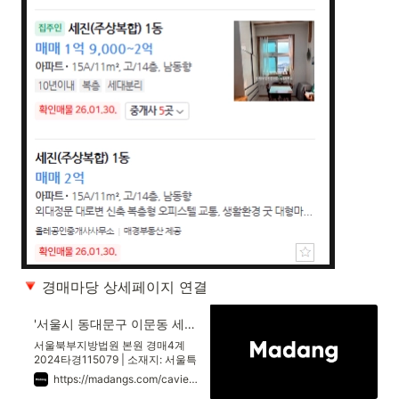
 경매마당 상세페이지 연결
'서울시 동대문구 이문동 세진' 의 시세, 권리분석, 상세정보
서울북부지방법원 본원 경매4계
2024타경115079 | 소재지: 서울특
별시 동대문구 이문로 89, 9층911
https://madangs.com/caview?m_code=0520240115079001
호 (이문동,세진빌딩) | 최저가: