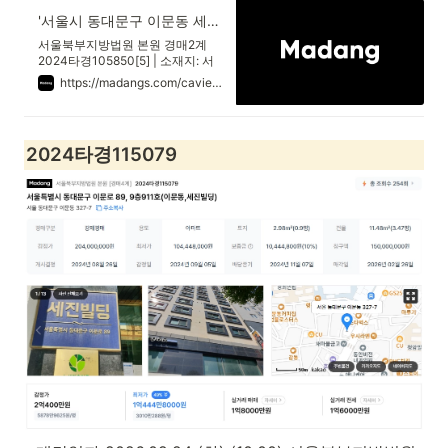
'서울시 동대문구 이문동 세진' 의 시세, 권리분석, 상세정보
서울북부지방법원 본원 경매2계
2024타경105850[5] | 소재지: 서
울특별시 동대문구 이문로 89, 6층
https://madangs.com/caview?m_code=0520240105850005
604호 (이문동,세진빌딩) | 최저가:
180,736,000원 | 용도: 아파트
2024타경115079