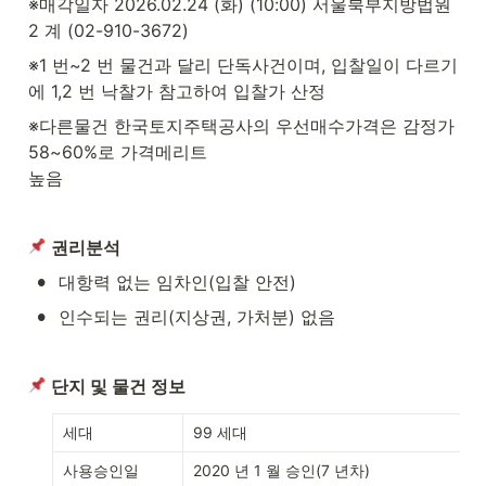
※매각일자 2026.02.24 (화) (10:00) 서울북부지방법원 
2 계 (02-910-3672)
※1 번~2 번 물건과 달리 단독사건이며, 입찰일이 다르기
에 1,2 번 낙찰가 참고하여 입찰가 산정
※다른물건 한국토지주택공사의 우선매수가격은 감정가 
58~60%로 가격메리트

높음
권리분석
•
대항력 없는 임차인(입찰 안전)
•
인수되는 권리(지상권, 가처분) 없음
단지 및 물건 정보
세대
99 세대
사용승인일
2020 년 1 월 승인(7 년차)