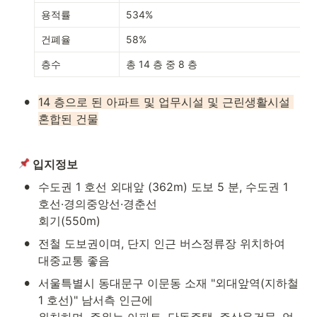
용적률
534%
건폐율
58%
층수
총 14 층 중 8 층
•
14 층으로 된 아파트 및 업무시설 및 근린생활시설 
혼합된 건물
 입지정보
•
수도권 1 호선 외대앞 (362m) 도보 5 분, 수도권 1 
호선·경의중앙선·경춘선

회기(550m)
•
전철 도보권이며, 단지 인근 버스정류장 위치하여 
대중교통 좋음
•
서울특별시 동대문구 이문동 소재 "외대앞역(지하철 
1 호선)" 남서측 인근에

위치하며, 주위는 아파트, 단독주택, 주상용건물, 업