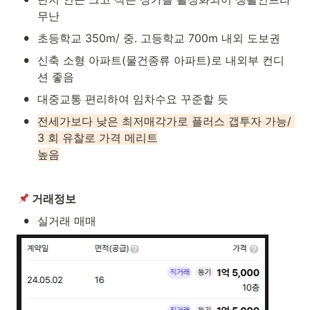
무난
•
초등학교 350m/ 중. 고등학교 700m 내외 도보권
•
신축 소형 아파트(물건종류 아파트)로 내외부 컨디
션 좋음
•
대중교통 편리하여 임차수요 꾸준할 듯
•
전세가보다 낮은 최저매각가로 플러스 갭투자 가능/ 
3 회 유찰로 가격 메리트

높음
 거래정보
•
실거래 매매