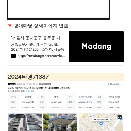
 경매마당 상세페이지 연결
'서울시 동대문구 용두동 가우디캐슬' 의 시세, 권리분석, 상세정보
서울북부지방법원 본원 경매5계
2024타경121258 | 소재지: 서울특
별시 동대문구 왕산로22길 16, 11
https://madangs.com/caview?m_code=0520240121258001
층1101호 (용두동,가우디캐슬) | 최
저가: 79,360,000원 | 용도: 아파
트
2024타경71387