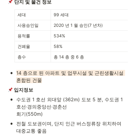
단지 및 물건 정보
세대
99 세대
사용승인일
2020 년 1 월 승인(7 년차)
용적률
534%
건폐율
58%
층수
총 14 층 중 6 층
•
14 층으로 된 아파트 및 업무시설 및 근린생활시설 
혼합된 건물
 입지정보
•
수도권 1 호선 외대앞 (362m) 도보 5 분, 수도권 1 
호선·경의중앙선·경춘선

회기(550m)
•
전철 도보권이며, 단지 인근 버스정류장 위치하여 
대중교통 좋음