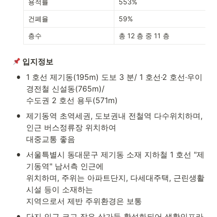
용적률
553%
건폐율
59%
층수
총 12 층 중 11 층
 입지정보
•
1 호선 제기동(195m) 도보 3 분/ 1 호선·2 호선·우이
경전철 신설동(765m)/

수도권 2 호선 용두(571m)
•
제기동역 초역세권, 도보권내 전철역 다수위치하며, 
인근 버스정류장 위치하여

대중교통 좋음
•
서울특별시 동대문구 제기동 소재 지하철 1 호선 "제
기동역" 남서측 인근에

위치하며, 주위는 아파트단지, 다세대주택, 근린생활
시설 등이 소재하는

지역으로서 제반 주위환경은 보통
•
단지 인근 크고 작은 상가들 활성화되어 생활인프라 