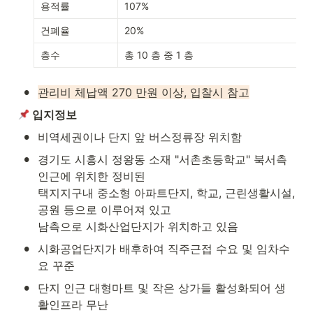
용적률
107%
건폐율
20%
층수
총 10 층 중 1 층
•
관리비 체납액 270 만원 이상, 입찰시 참고
 입지정보
•
비역세권이나 단지 앞 버스정류장 위치함
•
경기도 시흥시 정왕동 소재 "서촌초등학교" 북서측 
인근에 위치한 정비된

택지지구내 중소형 아파트단지, 학교, 근린생활시설, 
공원 등으로 이루어져 있고

남측으로 시화산업단지가 위치하고 있음
•
시화공업단지가 배후하여 직주근접 수요 및 임차수
요 꾸준
•
단지 인근 대형마트 및 작은 상가들 활성화되어 생
활인프라 무난