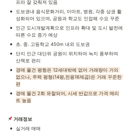
프라 잘 갖춰져 있음
•
도보권내 음식문화거리, 이마트, 병원, 각종 상권 활
성화되어 있으며, 공원과 학교도 인접해 수요 꾸준
•
인근 도시개발계획으로 인프라 확대 및 도시 발전에 
따른 수요 증가 예상
•
초. 중. 고등학교 450m 내외 도보권
•
단지 인근 대단위 공원이 위치하여 녹지 풍부하며 
산책로 편리
•
경매 물건 평형은 12세대밖에 없어 거래량이 거의 
없으나, 주력 평형(14평,전용16제곱)은 거래 꾸준한 
편
•
경매 물건 2회 유찰되어, 시세 반값으로 가격 메리
트 높음
 거래정보
•
실거래 매매