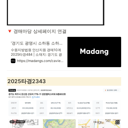
 경매마당 상세페이지 연결
'경기도 광명시 소하동 소하람2' 의 시세, 권리분석, 상세정보
수원지방법원 안산지원 경매10계
2025타경484 | 소재지: 경기도 광
명시 소하동 1343-2 소하람2 4층
https://madangs.com/caview?m_code=1420250000484001
428호 | 최저가: 84,770,000원 |
용도: 사무실
2025타경2343