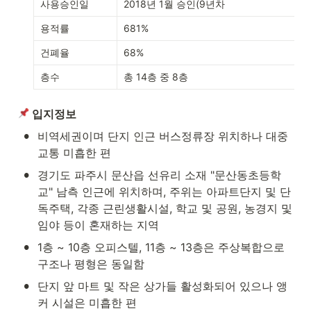
사용승인일
2018년 1월 승인(9년차
용적률
681%
건폐율
68%
층수 
총 14층 중 8층
 입지정보
•
비역세권이며 단지 인근 버스정류장 위치하나 대중
교통 미흡한 편
•
경기도 파주시 문산읍 선유리 소재 "문산동초등학
교" 남측 인근에 위치하며, 주위는 아파트단지 및 단
독주택, 각종 근린생활시설, 학교 및 공원, 농경지 및 
임야 등이 혼재하는 지역
•
1층 ~ 10층 오피스텔, 11층 ~ 13층은 주상복합으로 
구조나 평형은 동일함
•
단지 앞 마트 및 작은 상가들 활성화되어 있으나 앵
커 시설은 미흡한 편