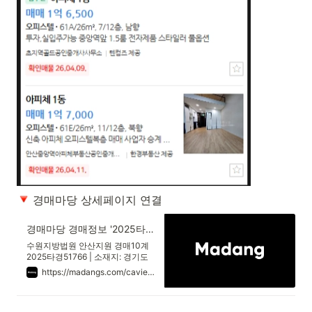
 경매마당 상세페이지 연결
경매마당 경매정보 '2025타경51766'의 시세, 권리분석, 상세정보
수원지방법원 안산지원 경매10계
2025타경51766 | 소재지: 경기도
안산시 단원구 고잔동 540-8 아피
https://madangs.com/caview?m_code=1420250051766001
체 12층1210호 | 최저가:
77,910,000원 | 용도: 오피스텔(사
무)