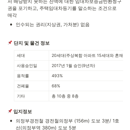
서 배당받지 못하는 잔액에 대한 임대차보증금반환청구
권을 포기하고, 주택임대차등기를 말소하는 조건으로 
매각
•
인수되는 권리(지상권, 가처분) 없음
단지 및 물건 정보
세대
20세대(주상복합 아파트 15세대와 혼재된 
사용승인일
2017년 1월 승인(9년차)
용적률
493%
건폐율
68%
기타
총 10층 중 8층
 입지정보
•
의정부경전철 경전철의정부 (156m) 도보 3분/ 1호
선(의정부역 380m) 도보 5분