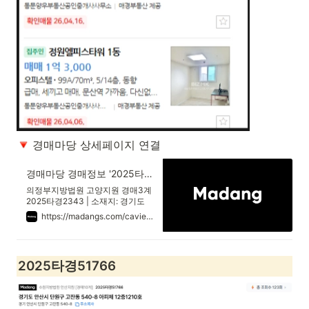
 경매마당 상세페이지 연결
경매마당 경매정보 '2025타경2343'의 시세, 권리분석, 상세정보
의정부지방법원 고양지원 경매3계
2025타경2343 | 소재지: 경기도
파주시 문산읍 선유리 779-11 정원
https://madangs.com/caview?m_code=0720250002343001
엘피스타워 8층802호 | 최저가:
69,286,000원 | 용도: 오피스텔(주
거)
2025타경51766