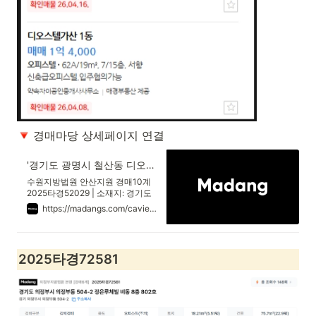
 경매마당 상세페이지 연결
'경기도 광명시 철산동 디오스텔가산' 의 시세, 권리분석, 상세정보
수원지방법원 안산지원 경매10계
2025타경52029 | 소재지: 경기도
광명시 철산동 119-2 가산디오스
https://madangs.com/caview?m_code=1420250052029001
텔 오피스텔 8층822호 | 최저가:
85,260,000원 | 용도: 오피스텔(주
거)
2025타경72581