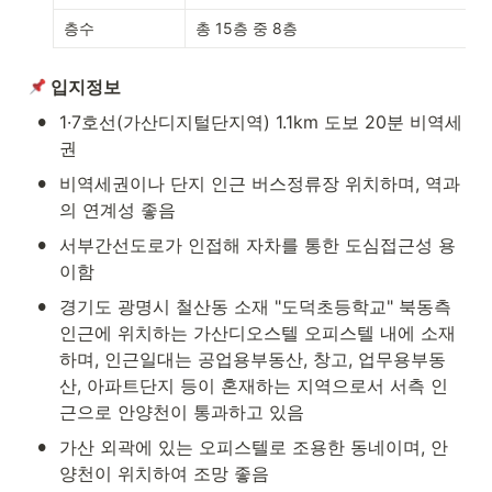
층수
총 15층 중 8층
 입지정보
•
1·7호선(가산디지털단지역) 1.1km 도보 20분 비역세
권
•
비역세권이나 단지 인근 버스정류장 위치하며, 역과
의 연계성 좋음
•
서부간선도로가 인접해 자차를 통한 도심접근성 용
이함
•
경기도 광명시 철산동 소재 "도덕초등학교" 북동측 
인근에 위치하는 가산디오스텔 오피스텔 내에 소재
하며, 인근일대는 공업용부동산, 창고, 업무용부동
산, 아파트단지 등이 혼재하는 지역으로서 서측 인
근으로 안양천이 통과하고 있음
•
가산 외곽에 있는 오피스텔로 조용한 동네이며, 안
양천이 위치하여 조망 좋음