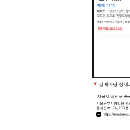
 경매마당 상세
'서울시 광진구 중
서울동부지방법원 본원 경
용마산로 174, 103동
원 | 용도: 아파트
https://madan