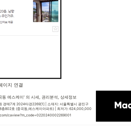
페이지 연결
곡동 에스케이' 의 시세, 권리분석, 상세정보
매7계 2024타경2269[1] | 소재지: 서울특별시 광진구
 8층802호 (중곡동,에스케이아파트) | 최저가: 624,000,000
gs.com/caview?m_code=0220240002269001