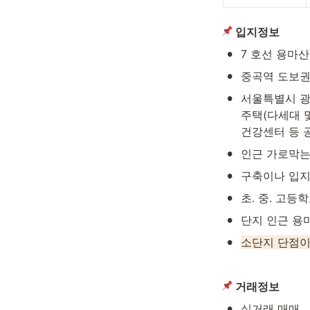
 입지정보
•
7 호선 용마산 
•
중곡역 도보권
•
서울특별시 광
주택(다세대 
건강센터 등 
•
인근 가로막는
•
구축이나 입지
•
초. 중. 고등학
•
단지 인근 용
•
소단지 단점이
 거래정보
•
실거래 매매