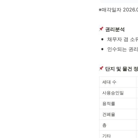
※매각일자 2026.06
권리분석
•
채무자 겸 소
•
인수되는 권리
단지 및 물건 
세대 수 
사용승인일 
용적률
건폐율
층
기타