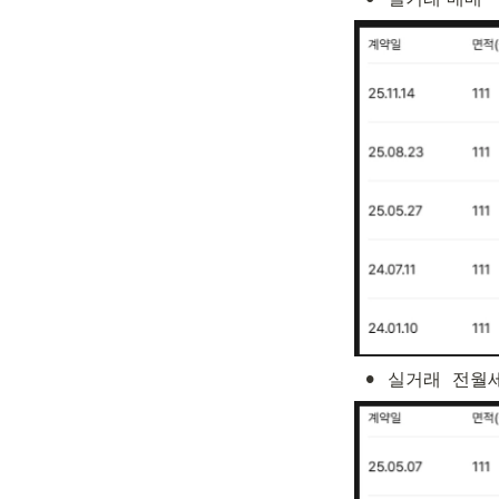
•
실거래  전월