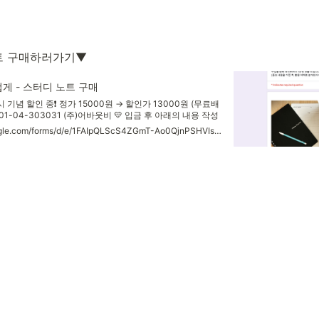
트 구매하러가기▼
게 - 스터디 노트 구매
시 기념 할인 중❗ 정가 15000원 → 할인가 13000원 (무료배
901-04-303031 (주)어바웃비 💛 입금 후 아래의 내용 작성
터디노트 EVENT 작성하신 스터디 노트를 사진으로 찍어서
https://docs.google.com/forms/d/e/1FAIpQLScS4ZGmT-Ao0QjnPSHVIsODzfi3NYG-ZMDpY3QFYAf__T4N0A/viewform
co.kr 로 보내주세요! 추첨을 통해 네이버페이 1만원 권을 드립니
린 후, 활용 예제로 공개되어 다른 분들과 아이디어를 공유할 수