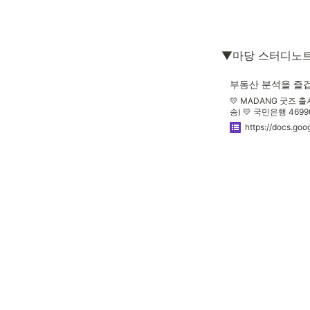
▼마당 스터디노
부동산 분석을 즐겁
💛 MADANG 굿즈 출
송) 💛 국민은행 469
부탁드립니다! 💥 스
aboutb@aboutb.
다. (중요 내용을 가
있어요!