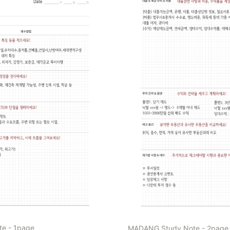
e - 1page
MADANG Study Note - 2page